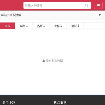
导航
筛选出
0
条数据
综合
销量
热度
价格
最新
没有相关数据
新手上路
售后服务