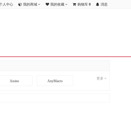
个人中心
我的商城
我的收藏
购物车
0
消息
更多
Aisino
AnyMacro
BD
BDCOM
CI
CimFAX
DA TANG
Danacoid