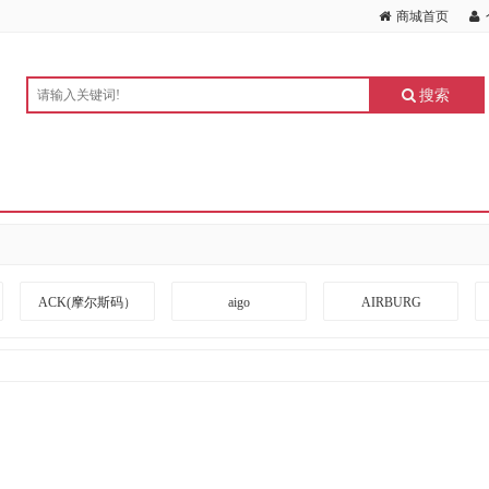
商城首页
搜索
ACK(摩尔斯码）
aigo
AIRBURG
ARRIVEBOARD
A度
BANGDA
BLACKSHIELDS
BOTC
BOXLIGHT
CKZN
CUBESPACE DESIGN
CZUR