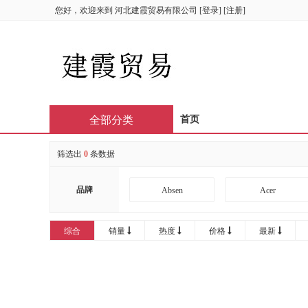
您好，欢迎来到
河北建霞贸易有限公司
[
登录
] [
注册
]
全部分类
首页
筛选出
0
条数据
品牌
Absen
Acer
AOC
APHRODITE
综合
销量
热度
价格
最新
Bintran
BJB
CIRIC
CISCO