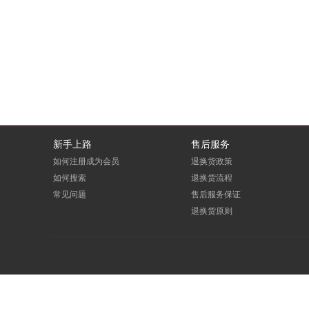
DBAPPSECURITY
deepin
EDUOFFICE
eFound
E人E本
FITOUCH
GCHV
GODEYE
新手上路
售后服务
如何注册成为会员
退换货政策
Greenwear
GREVOL
如何搜索
退换货流程
常见问题
售后服务保证
HOOPOE
HOREN
退换货原则
Huanghe
ICARTRIDGE
LEADCOM
LEXY
macrosan
maxhub