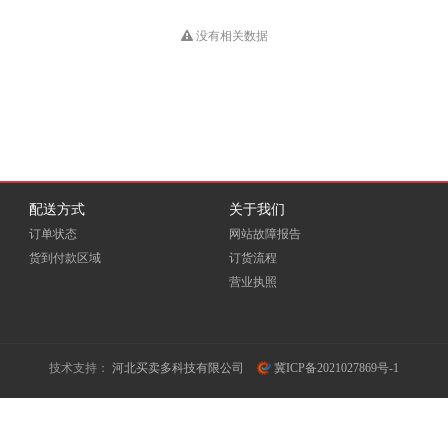
HUB
Dious
DONVIEW
Double A
没有相关数据
EKSI
ELOAM
EMC
Fovatt
FUI
Fujixerox
Goldencis
GREAT WALL
Great Wall 长城
配送方式
关于我们
订单状态
网站故障报告
GXIN
H3C
HEWORK
货到付款区域
订货流程
营业执照
HORION
HOSEN
HPE
ICSP
INFOCUS
iTeaQ
技术支持：
河北买卖多科技有限公司
冀ICP备2021027869号-1
LIFAair
LMFU
LP
Meidi
MICROTEK
MINDHUB