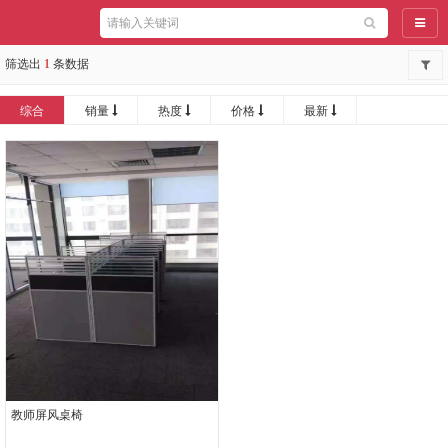
导航
筛选出
1
条数据
综合
销量
热度
价格
最新
教师屏风桌椅