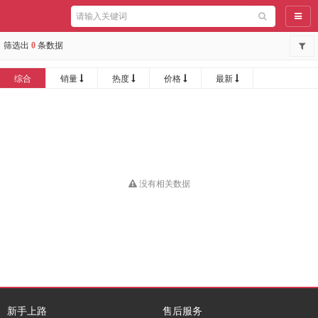
导航
筛选出
0
条数据
综合
销量
热度
价格
最新
没有相关数据
新手上路
售后服务